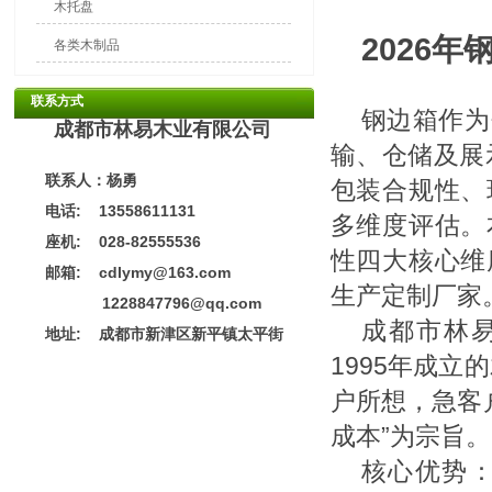
木托盘
2026
各类木制品
联系方式
钢边箱作为
成都市林易木业有限公司
输、仓储及展
联系人：杨勇
包装合规性、
电话: 13558611131
多维度评估。
座机: 028-82555536
性四大核心维
邮箱: cdlymy@163.com
生产定制厂家
1228847796@qq.com
成都市林易
地址:
成都市新津区新平镇太平街
1995年成
户所想，急客
成本”为宗旨。
核心优势