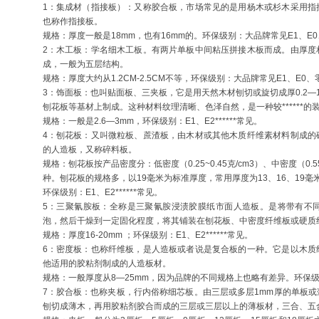
1：集成材（指接板）：又称胶合板，市场常见的是用杨木或杉木采用指
也称作指接板。
规格：厚度一般是18mm，也有16mm的。环保级别：大品牌常见E1、E
2：木工板：学名细木工板。有两片单板中间粘压拼接木板而成。由厚度
成，一般为五层结构。
规格：厚度大约从1.2CM-2.5CM不等，环保级别：大品牌常见E1、E0
3：饰面板：也叫贴面板、三夹板，它是用天然木材刨切或旋切成厚0.2
刨花板等基材上制成。这种材料纹理清晰、色泽自然，是一种较******的
规格：一般是2.6—3mm，环保级别：E1、E2******常见。
4：刨花板：又叫微粒板、蔗渣板，由木材或其他木质纤维素材料制成的
的人造板，又称碎料板。
规格：刨花板按产品密度分：低密度（0.25~0.45克/cm3）、中密度（0.55~0
种。刨花板的规格多，以19毫米为标准厚度，常用厚度为13、16、19毫
环保级别：E1、E2******常见。
5：三聚氰胺板：全称是三聚氰胺浸渍胶膜纸市面人造板。是将带有不
泡，然后干燥到一定固化程度，将其铺装在刨花板、中密度纤维板或硬质
规格：厚度16-20mm ；环保级别：E1、E2******常见。
6：密度板：也称纤维板，是人造板或者说是复合板的一种。它是以木质
他适用的胶粘剂制成的人造板材。
规格：一般厚度从8—25mm，因为品牌的不同规格上也略有差异。环保级别
7：胶合板：也称夹板，行内俗称细芯板。由三层或多层1mm厚的单板
刨切成薄木，再用胶粘剂胶合而成的三层或三层以上的薄板材，三合、五