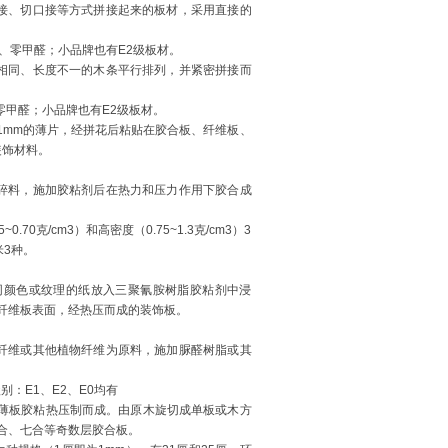
接、切口接等方式拼接起来的板材，采用直接的
0、零甲醛；小品牌也有E2级板材。
相同、长度不一的木条平行排列，并紧密拼接而
、零甲醛；小品牌也有E2级板材。
—1mm的薄片，经拼花后粘贴在胶合板、纤维板、
装饰材料。
碎料，施加胶粘剂后在热力和压力作用下胶合成
.70克/cm3）和高密度（0.75~1.3克/cm3）3
米3种。
同颜色或纹理的纸放入三聚氰胺树脂胶粘剂中浸
纤维板表面，经热压而成的装饰板。
纤维或其他植物纤维为原料，施加脲醛树脂或其
：E1、E2、E0均有
或薄板胶粘热压制而成。由原木旋切成单板或木方
合、七合等奇数层胶合板。