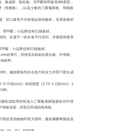
、集成材、欧松板、无甲醛秸秆板等9种类型，
材（指接板），以及少量的三聚氰胺板、饰面板
接、切口接等方式拼接起来的板材，采用直接的
0、零甲醛；小品牌也有E2级板材。
相同、长度不一的木条平行排列，并紧密拼接而
、零甲醛；小品牌也有E2级板材。
—1mm的薄片，经拼花后粘贴在胶合板、纤维板、
装饰材料。
碎料，施加胶粘剂后在热力和压力作用下胶合成
.70克/cm3）和高密度（0.75~1.3克/cm3）3
米3种。
同颜色或纹理的纸放入三聚氰胺树脂胶粘剂中浸
纤维板表面，经热压而成的装饰板。
纤维或其他植物纤维为原料，施加脲醛树脂或其
：E1、E2、E0均有