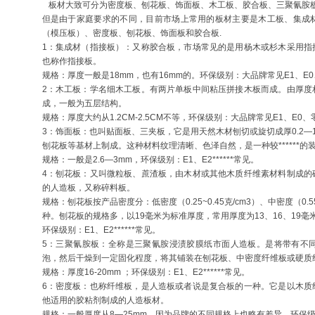
板材大致可分为密度板、刨花板、饰面板、木工板、胶合板、三聚氰胺板
但是由于家庭要求的不同，目前市场上常用的板材主要是木工板、集成
（模压板）、密度板、刨花板、饰面板和胶合板.
1：集成材（指接板）：又称胶合板，市场常见的是用杨木或杉木采用指
也称作指接板。
规格：厚度一般是18mm，也有16mm的。环保级别：大品牌常见E1、E
2：木工板：学名细木工板。有两片单板中间粘压拼接木板而成。由厚度
成，一般为五层结构。
规格：厚度大约从1.2CM-2.5CM不等，环保级别：大品牌常见E1、E0
3：饰面板：也叫贴面板、三夹板，它是用天然木材刨切或旋切成厚0.2
刨花板等基材上制成。这种材料纹理清晰、色泽自然，是一种较******的
规格：一般是2.6—3mm，环保级别：E1、E2******常见。
4：刨花板：又叫微粒板、蔗渣板，由木材或其他木质纤维素材料制成的
的人造板，又称碎料板。
规格：刨花板按产品密度分：低密度（0.25~0.45克/cm3）、中密度（0.55~0
种。刨花板的规格多，以19毫米为标准厚度，常用厚度为13、16、19毫
环保级别：E1、E2******常见。
5：三聚氰胺板：全称是三聚氰胺浸渍胶膜纸市面人造板。是将带有不
泡，然后干燥到一定固化程度，将其铺装在刨花板、中密度纤维板或硬质
规格：厚度16-20mm ；环保级别：E1、E2******常见。
6：密度板：也称纤维板，是人造板或者说是复合板的一种。它是以木质
他适用的胶粘剂制成的人造板材。
规格：一般厚度从8—25mm，因为品牌的不同规格上也略有差异。环保级别