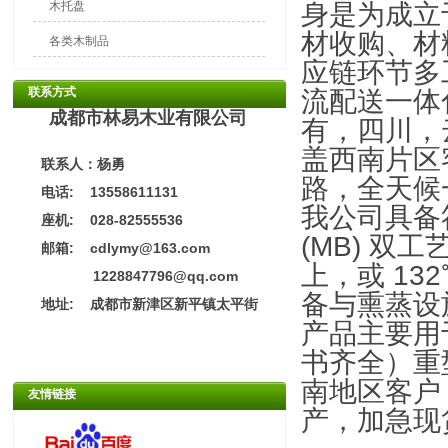
木托盘
身是为成立
材收购、材
各类木制品
应链环节多
联系方式
流配送一体
成都市林易木业有限公司
有，四川，
盖西南片区
联系人：杨勇
路，全天候
电话: 13558611131
我公司具备符
座机: 028-82555536
(MB) 双
邮箱: cdlymy@163.com
上，或 132
1228847796@qq.com
备与熏蒸设
地址:
成都市新津区新平镇太平街
产品主要用于
书齐全）重
南地区客户
友情链接
产，加急现